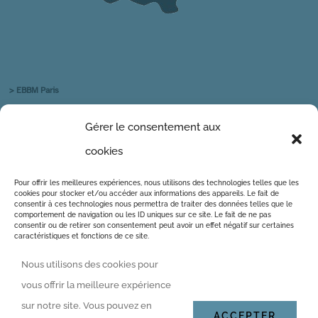
> EBBM Paris
> EBBM Toulouse
Gérer le consentement aux
> EBBM Marseille
cookies
Pour offrir les meilleures expériences, nous utilisons des technologies telles que les
cookies pour stocker et/ou accéder aux informations des appareils. Le fait de
consentir à ces technologies nous permettra de traiter des données telles que le
NOS RÉSEAUX SOCIAUX
comportement de navigation ou les ID uniques sur ce site. Le fait de ne pas
consentir ou de retirer son consentement peut avoir un effet négatif sur certaines
caractéristiques et fonctions de ce site.
Nous utilisons des cookies pour
Accepter
Mentions légales
vous offrir la meilleure expérience
sur notre site. Vous pouvez en
Refuser
ACCEPTER